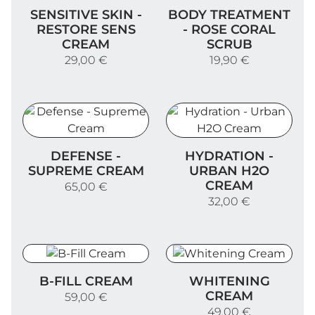
Sensitive Skin - Restore Sens Cream
Body Treatment - Rose Co
SENSITIVE SKIN -
BODY TREATMENT
RESTORE SENS
- ROSE CORAL
CREAM
SCRUB
29,00 €
19,90 €
Defense - Supreme Cream
Hydration - Urban H2O C
DEFENSE -
HYDRATION -
SUPREME CREAM
URBAN H2O
CREAM
65,00 €
32,00 €
B-Fill Cream
Whitening Cream
B-FILL CREAM
WHITENING
CREAM
59,00 €
49,00 €