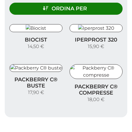
ORDINA PER
Biocist
Iperprost 320
BIOCIST
IPERPROST 320
14,50 €
15,90 €
Packberry C® buste
PACKBERRY C®
Packberry C® compresse
BUSTE
PACKBERRY C®
COMPRESSE
17,90 €
18,00 €