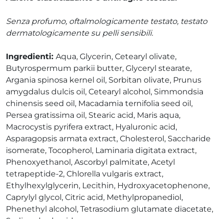
Senza profumo, oftalmologicamente testato, testato
dermatologicamente su pelli sensibili.
Ingredienti:
Aqua, Glycerin, Cetearyl olivate,
Butyrospermum parkii butter, Glyceryl stearate,
Argania spinosa kernel oil, Sorbitan olivate, Prunus
amygdalus dulcis oil, Cetearyl alcohol, Simmondsia
chinensis seed oil, Macadamia ternifolia seed oil,
Persea gratissima oil, Stearic acid, Maris aqua,
Macrocystis pyrifera extract, Hyaluronic acid,
Asparagopsis armata extract, Cholesterol, Saccharide
isomerate, Tocopherol, Laminaria digitata extract,
Phenoxyethanol, Ascorbyl palmitate, Acetyl
tetrapeptide-2, Chlorella vulgaris extract,
Ethylhexylglycerin, Lecithin, Hydroxyacetophenone,
Caprylyl glycol, Citric acid, Methylpropanediol,
Phenethyl alcohol, Tetrasodium glutamate diacetate,