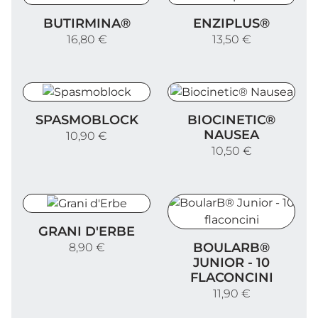
Butirmina®
Enziplus®
BUTIRMINA®
ENZIPLUS®
16,80 €
13,50 €
Spasmoblock
Biocinetic® Nausea
SPASMOBLOCK
BIOCINETIC®
NAUSEA
10,90 €
10,50 €
Grani d'Erbe
GRANI D'ERBE
BoularB® Junior - 10 flacon
BOULARB®
8,90 €
JUNIOR - 10
FLACONCINI
11,90 €