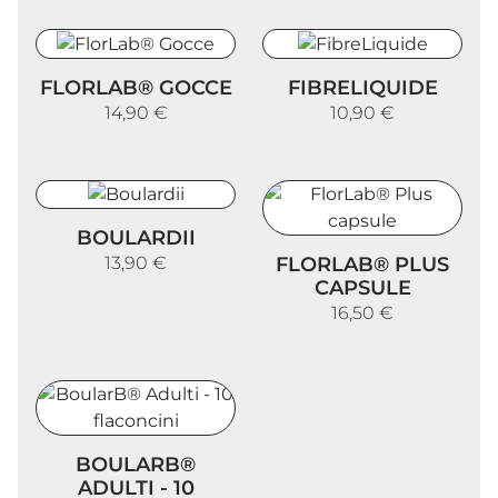
FlorLab® Gocce
FibreLiquide
FLORLAB® GOCCE
FIBRELIQUIDE
14,90 €
10,90 €
Boulardii
BOULARDII
FlorLab® Plus capsule
FLORLAB® PLUS
13,90 €
CAPSULE
16,50 €
BoularB® Adulti - 10 flaconcini
BOULARB®
ADULTI - 10