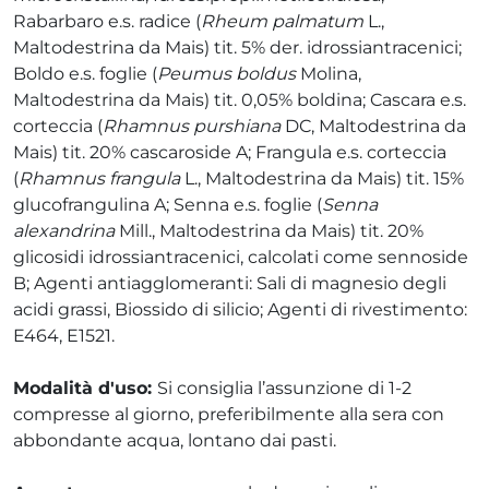
Rabarbaro e.s. radice (
Rheum palmatum
L.,
Maltodestrina da Mais) tit. 5% der. idrossiantracenici;
Boldo e.s. foglie (
Peumus boldus
Molina,
Maltodestrina da Mais) tit. 0,05% boldina; Cascara e.s.
corteccia (
Rhamnus purshiana
DC, Maltodestrina da
Mais) tit. 20% cascaroside A; Frangula e.s. corteccia
(
Rhamnus frangula
L., Maltodestrina da Mais) tit. 15%
glucofrangulina A; Senna e.s. foglie (
Senna
alexandrina
Mill., Maltodestrina da Mais) tit. 20%
glicosidi idrossiantracenici, calcolati come sennoside
B; Agenti antiagglomeranti: Sali di magnesio degli
acidi grassi, Biossido di silicio; Agenti di rivestimento:
E464, E1521.
Modalità d'uso:
Si consiglia l’assunzione di 1-2
compresse al giorno, preferibilmente alla sera con
abbondante acqua, lontano dai pasti.