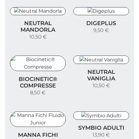
Neutral Mandorla
Digeplus
NEUTRAL
DIGEPLUS
MANDORLA
9,50 €
10,50 €
Neutral Vaniglia
NEUTRAL
Biocinetic® Compresse
VANIGLIA
BIOCINETIC®
COMPRESSE
10,50 €
8,50 €
Symbio Adulti
SYMBIO ADULTI
Manna Fichi Fluido Junior
MANNA FICHI
13,90 €