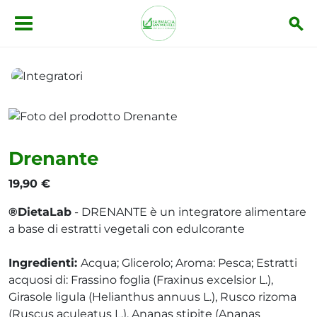
Salta al contenuto principale
Integratori
Drenante
Drenante
19,90 €
®DietaLab
- DRENANTE è un integratore alimentare
a base di estratti vegetali con edulcorante
Ingredienti:
Acqua; Glicerolo; Aroma: Pesca; Estratti
acquosi di: Frassino foglia (Fraxinus excelsior L.),
Girasole ligula (Helianthus annuus L.), Rusco rizoma
(Ruscus aculeatus L.), Ananas stipite (Ananas