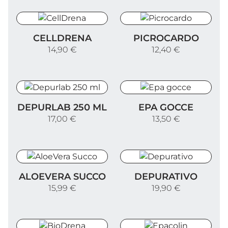
CellDrena
Picrocardo
CELLDRENA
PICROCARDO
14,90 €
12,40 €
Depurlab 250 ml
Epa gocce
DEPURLAB 250 ML
EPA GOCCE
17,00 €
13,50 €
AloeVera Succo
Depurativo
ALOEVERA SUCCO
DEPURATIVO
15,99 €
19,90 €