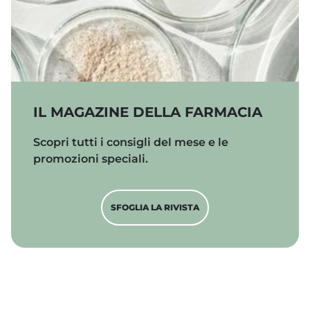
Sfoglia la rivista
IL MAGAZINE DELLA FARMACIA
Scopri tutti i consigli del mese e le
promozioni speciali.
SFOGLIA LA RIVISTA